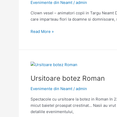
Evenimente din Neamt
/
admin
Clown vesel – animatori copii in Targu Neamt De
care imparteau flori la doamne si domnisoare, s
Animator
Read More »
clown
Primaria
Targu
Neamt
Ursitoare botez Roman
Evenimente din Neamt
/
admin
Spectacole cu ursitoare la botez in Roman In 2
micut baietel proaspat crestinat… Nasii au vrut s
detaliile evenimentului,