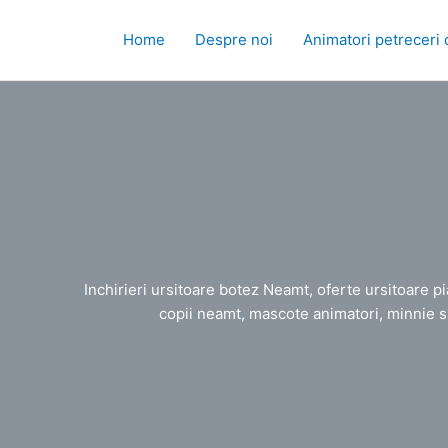
Skip
to
Home
Despre noi
Animatori petreceri 
content
Inchirieri ursitoare botez Neamt, oferte ursitoare p
copii neamt, mascote animatori, minnie si