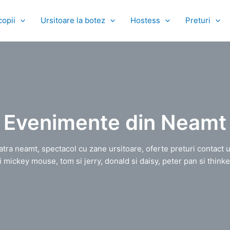
copii
Ursitoare la botez
Hostess
Preturi
Evenimente din Neamt
iatra neamt, spectacol cu zane ursitoare, oferte preturi contact u
 mickey mouse, tom si jerry, donald si daisy, peter pan si thin