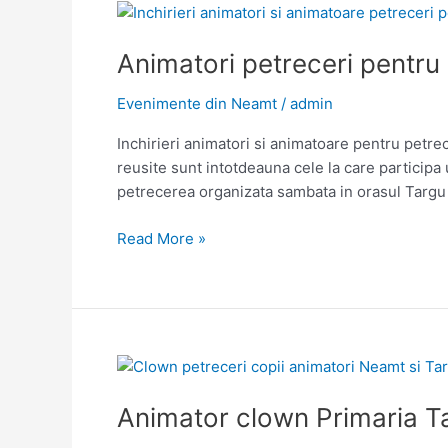
Piatra
Neamt
Animatori petreceri pentru
Evenimente din Neamt
/
admin
Inchirieri animatori si animatoare pentru petr
reusite sunt intotdeauna cele la care participa 
petrecerea organizata sambata in orasul Targu
Animatori
Read More »
petreceri
pentru
copii
Targu
Neamt
Animator clown Primaria 