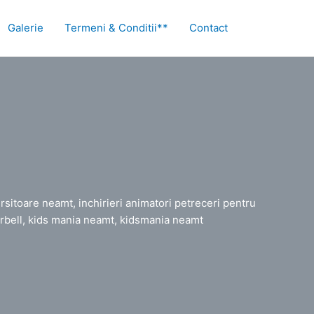
Galerie
Termeni & Conditii**
Contact
rsitoare neamt, inchirieri animatori petreceri pentru
kerbell, kids mania neamt, kidsmania neamt