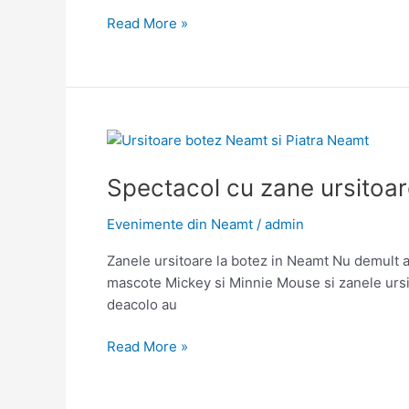
Ursitoare
Read More »
botez
Roman
Spectacol cu zane ursitoar
Evenimente din Neamt
/
admin
Zanele ursitoare la botez in Neamt Nu demult am
mascote Mickey si Minnie Mouse si zanele ursit
deacolo au
Spectacol
Read More »
cu
zane