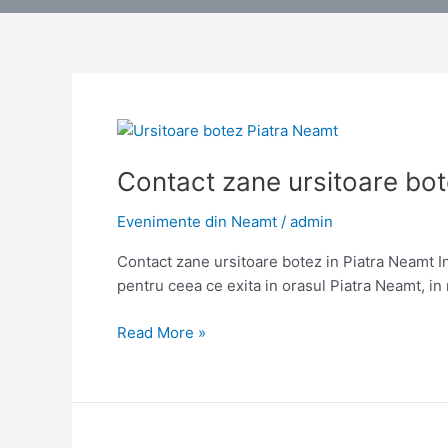
Contact zane ursitoare bot
Evenimente din Neamt
/
admin
Contact zane ursitoare botez in Piatra Neamt In
pentru ceea ce exita in orasul Piatra Neamt, in 
Contact
Read More »
zane
ursitoare
botez
in