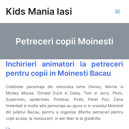
Skip
Kids Mania Iasi
to
Main
content
Men
Petreceri copii Moinesti
Inchirieri animatori la petreceri
pentru copii in Moinesti Bacau
Celebrele personaje din minunata lume Disney, Minnie si
Mickey Mouse, Donald Duck si Daisy, Tom si Jerry, Pluto,
Superman, spiderman, Printese, Pirati, Peter Pan, Zana
tinkerbell si multe alte personaje au ajuns si in oraselul Moinesti
din judetul Bacau, pentru a organiza diferite petreceri pentru
copii acasa, la restaurant, in aer liber la la gradinita.