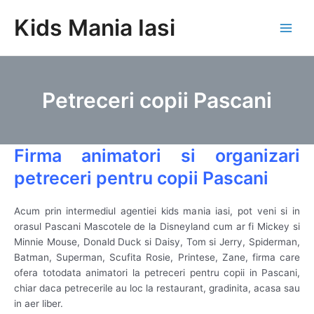
Skip
Kids Mania Iasi
to
Main
content
Men
Petreceri copii Pascani
Firma animatori si organizari
petreceri pentru copii Pascani
Acum prin intermediul agentiei kids mania iasi, pot veni si in
orasul Pascani Mascotele de la Disneyland cum ar fi Mickey si
Minnie Mouse, Donald Duck si Daisy, Tom si Jerry, Spiderman,
Batman, Superman, Scufita Rosie, Printese, Zane, firma care
ofera totodata animatori la petreceri pentru copii in Pascani,
chiar daca petrecerile au loc la restaurant, gradinita, acasa sau
in aer liber.