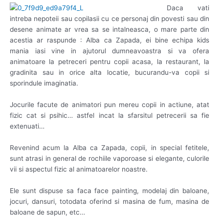
Daca vati
intreba nepoteii sau copilasii cu ce personaj din povesti sau din
desene animate ar vrea sa se intalneasca, o mare parte din
acestia ar raspunde : Alba ca Zapada, ei bine echipa kids
mania iasi vine in ajutorul dumneavoastra si va ofera
animatoare la petreceri pentru copii acasa, la restaurant, la
gradinita sau in orice alta locatie, bucurandu-va copii si
sporindule imaginatia.
Jocurile facute de animatori pun mereu copii in actiune, atat
fizic cat si psihic… astfel incat la sfarsitul petrecerii sa fie
extenuati…
Revenind acum la Alba ca Zapada, copii, in special fetitele,
sunt atrasi in general de rochiile vaporoase si elegante, culorile
vii si aspectul fizic al animatoarelor noastre.
Ele sunt dispuse sa faca face painting, modelaj din baloane,
jocuri, dansuri, totodata oferind si masina de fum, masina de
baloane de sapun, etc…