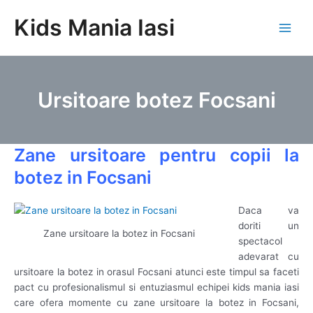
Skip
Kids Mania Iasi
to
Main
content
Men
Ursitoare botez Focsani
Zane ursitoare pentru copii la
botez in Focsani
Daca va
doriti un
Zane ursitoare la botez in Focsani
spectacol
adevarat cu
ursitoare la botez in orasul Focsani atunci este timpul sa faceti
pact cu profesionalismul si entuziasmul echipei kids mania iasi
care ofera momente cu zane ursitoare la botez in Focsani,