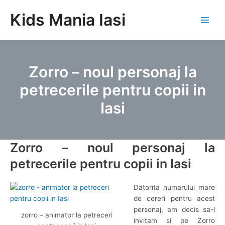
Skip
Kids Mania Iasi
to
Main
content
Men
Zorro – noul personaj la
petrecerile pentru copii in
Iasi
Zorro – noul personaj la
petrecerile pentru copii in Iasi
Datorita numarului mare
de cereri pentru acest
personaj, am decis sa-l
zorro – animator la petreceri
invitam si pe Zorro