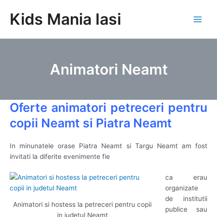
Skip
Kids Mania Iasi
to
Main
content
Men
Animatori Neamt
Oferte animatori petreceri pentru
copii Neamt si Piatra Neamt
In minunatele orase Piatra Neamt si Targu Neamt am fost
invitati la diferite evenimente fie
ca erau
organizate
de institutii
Animatori si hostess la petreceri pentru copii
publice sau
in judetul Neamt