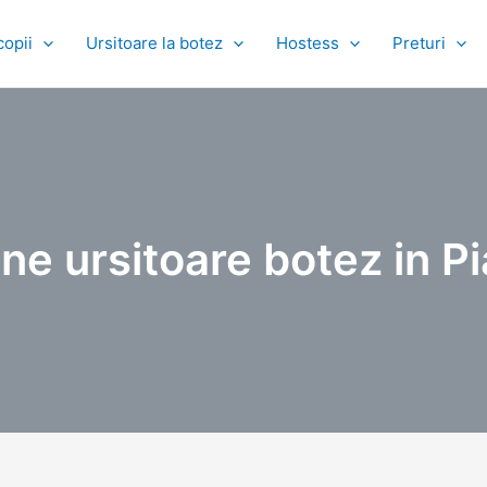
copii
Ursitoare la botez
Hostess
Preturi
ne ursitoare botez in P