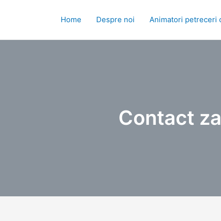
Skip
to
Home
Despre noi
Animatori petreceri 
content
Contact za