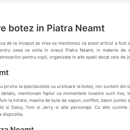
e botez in Piatra Neamt
nca de la inceput as vrea sa mentionez ca acest articol a fost 
entru ceea ce exita in orasul Piatra Neamt, in materie de s
etrecerilor pentru copii, organizate in alte spatii decat cele de 
amt
 privire la spectacolele cu ursitoare la botez, noi suntem din I
 detaliu, mentionam faptul ca momentele noastre sunt live, t
fum la intrare, masina de bule de sapun, conffeti, balon jumbo si
 si Daisy, Tom si Jerry si alte personaje. Cu alte cuvinte 
 dispozitie.
atra Neamt