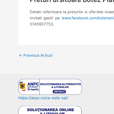
Detalii referitoare la preturile si ofertele noast
invitati gasiti pe
www.facebook.com/kidsmania
0745937753.
Post
←
Previous Articol
navigation
https://anpc.ro/ce-este-sal/