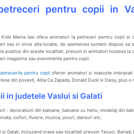
 petreceri pentru copii in V
 Kids Mania Iasi ofera animatori la petreceri pentru copii si or
ant sau in orice alta locatie, de asemenea suntem dispusi sa o
iile publice din aceste localitati, precum si animatori hostess l
eri magazine sau evenimente pentru copii.
petrecerile pentru copii
oferim animatori si mascote imbracati
intese din povesti, Alba Ca Zapada, Donald Duck si Daisy, plus o
i in judetele Vaslui si Galati
rii : decoratiuni din baloane, baloane cu heliu, modelaj din bal
ata, coifuri, fluiere, muzica, jocuri, dansuri etc.
si Galati, incluzand orase sau localitati precum Tecuci, Barlad, Fo