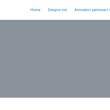
Skip
to
Home
Despre noi
Animatori petreceri 
content