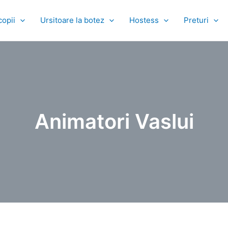
copii
Ursitoare la botez
Hostess
Preturi
Animatori Vaslui