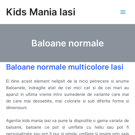
Skip
Kids Mania Iasi
to
Main
content
Men
Baloane normale
Baloane normale multicolore Iasi
Ei bine acest element nelipsit de la nicio petrecere si anume
Baloanele, indragite atat de cei mici cat si de cei mari au
aparut in ultima vreme intro sumedenie de variante care mai
de care mai deosebite, mai colorate si sub diferite forme si
dimensiuni.
Agentia kids mania iasi va pune la dispozitie o gama variata de
baloane, baloane ce pot si umflate cu heliu sau pot fi
personalizate sau pot fi pur si simplu umflate si lasate prin sala