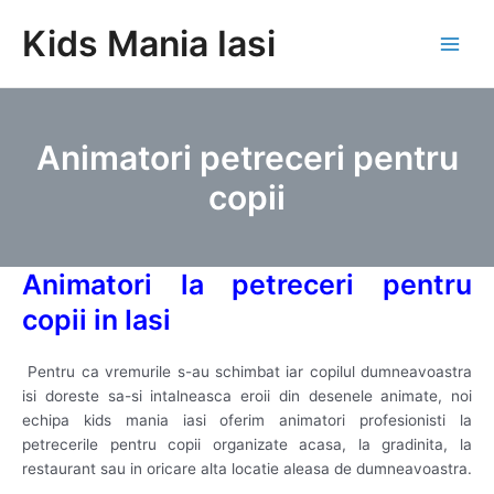
Skip
Kids Mania Iasi
to
Main
content
Men
Animatori petreceri pentru
copii
Animatori la petreceri pentru
copii in Iasi
Pentru ca vremurile s-au schimbat iar copilul dumneavoastra
isi doreste sa-si intalneasca eroii din desenele animate, noi
echipa kids mania iasi oferim animatori profesionisti la
petrecerile pentru copii organizate acasa, la gradinita, la
restaurant sau in oricare alta locatie aleasa de dumneavoastra.