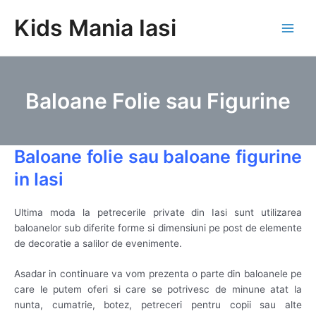
Skip
Kids Mania Iasi
to
Main
content
Men
Baloane Folie sau Figurine
Baloane folie sau baloane figurine
in Iasi
Ultima moda la petrecerile private din Iasi sunt utilizarea
baloanelor sub diferite forme si dimensiuni pe post de elemente
de decoratie a salilor de evenimente.
Asadar in continuare va vom prezenta o parte din baloanele pe
care le putem oferi si care se potrivesc de minune atat la
nunta, cumatrie, botez, petreceri pentru copii sau alte