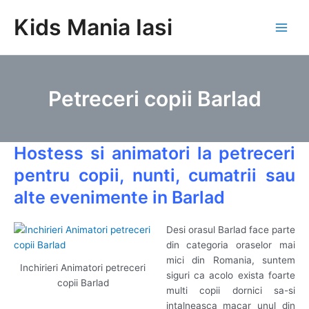
Skip
Kids Mania Iasi
to
Main
content
Men
Petreceri copii Barlad
Hostess si animatori la petreceri
pentru copii, nunti, cumatrii sau
alte evenimente in Barlad
Desi orasul Barlad face parte
din categoria oraselor mai
mici din Romania, suntem
Inchirieri Animatori petreceri
siguri ca acolo exista foarte
copii Barlad
multi copii dornici sa-si
intalneasca macar unul din