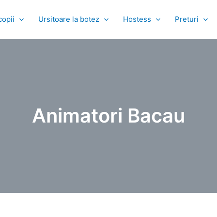
copii
Ursitoare la botez
Hostess
Preturi
Animatori Bacau