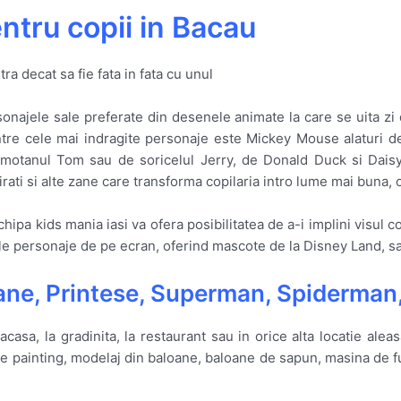
entru copii in Bacau
a decat sa fie fata in fata cu unul
sonajele sale preferate din desenele animate la care se uita zi 
ntre cele mai indragite personaje este Mickey Mouse alaturi d
 motanul Tom sau de soricelul Jerry, de Donald Duck si Daisy,
irati si alte zane care transforma copilaria intro lume mai buna
ipa kids mania iasi va ofera posibilitatea de a-i implini visul c
le personaje de pe ecran, oferind mascote de la Disney Land, sau
ane, Printese, Superman, Spiderman,
acasa, la gradinita, la restaurant sau in orice alta locatie ale
ce painting, modelaj din baloane, baloane de sapun, masina de f