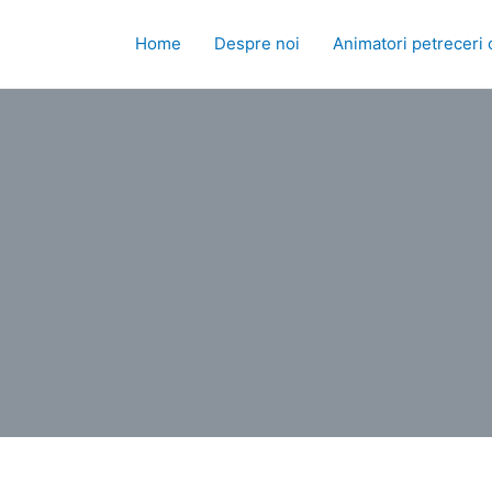
Skip
to
Home
Despre noi
Animatori petreceri 
content