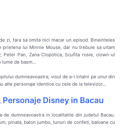
de zi, fara sa omita nici macar un episod. Bineinteles
e prietena lui Minnie Mouse, dar nu trebuie sa uitam
 Peter Pan, Zana Clopotica, Scufita rosie, clown-ul
, o lume de basm…
opilului dumneavoastra, visul de a-l intalni pe unul din
 alte personaje identice cu cele de la televizor…
 Personaje Disney in Bacau
asa de dumneavoastra in localitatile din judetul Bacau.
um, pinata, balon jumbo, tunuri de confeti, baloane cu