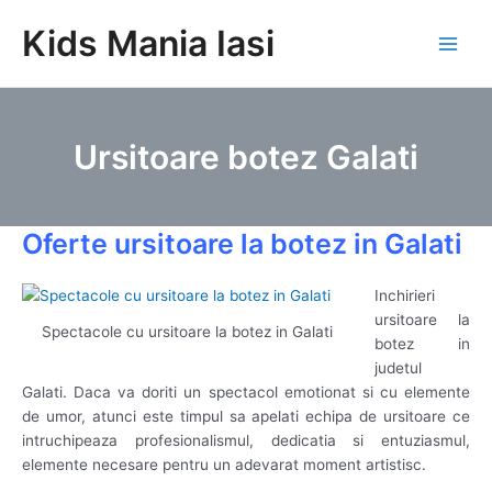
Skip
Kids Mania Iasi
to
Main
content
Men
Ursitoare botez Galati
Oferte ursitoare la botez in Galati
Inchirieri
ursitoare la
Spectacole cu ursitoare la botez in Galati
botez in
judetul
Galati. Daca va doriti un spectacol emotionat si cu elemente
de umor, atunci este timpul sa apelati echipa de ursitoare ce
intruchipeaza profesionalismul, dedicatia si entuziasmul,
elemente necesare pentru un adevarat moment artistisc.