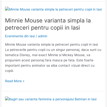
la
petreceri
pentru
copii
Minnie Mouse varianta simpla la
in
petreceri pentru copii in Iasi
Iasi:
NINJA
Evenimente din Iasi
/
admin
Minnie Mouse varianta simpla la petreceri pentru copii in Iasi
La petrecerile pentru copii cu un singur personaj, daca sunt cu
tematica Disney, mai exact Minnie si Mickey Mouse, va
propunem acest personaj fara masca pe fata. Este foarte
important pentru animator sa aiba contact vizual direct cu
copiii.
Minnie
Read More »
Mouse
varianta
simpla
la
petreceri