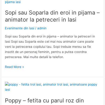
–
animator
Sopi sau Soparla din eroi in pijama –
la
animator la petreceri in Iasi
petreceri
pentru
Evenimente din Iasi
/
admin
copii
in
Sopi sau Soparla din eroi in pijama – animator la petreceri in
Iasi
Iasi Sopi sau Soparla este cel mai nou animator care poate
veni la petrecerea copilului tau. Sopi trebuie mereu sa fie
insotit de un personaj feminin, pentru a putea coordna
petrecerea. Mai multe detalii la telefon.
Sopi
Read More »
sau
Soparla
din
eroi
in
pijama
Poppy – fetita cu parul roz din
–