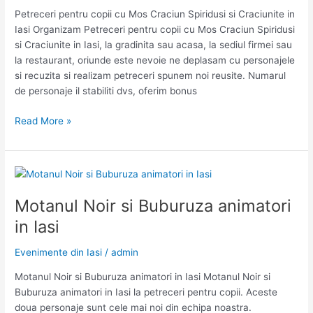
Petreceri pentru copii cu Mos Craciun Spiridusi si Craciunite in
Iasi Organizam Petreceri pentru copii cu Mos Craciun Spiridusi
si Craciunite in Iasi, la gradinita sau acasa, la sediul firmei sau
la restaurant, oriunde este nevoie ne deplasam cu personajele
si recuzita si realizam petreceri spunem noi reusite. Numarul
de personaje il stabiliti dvs, oferim bonus
Petreceri
Read More »
pentru
copii
cu
Mos
Craciun
Motanul Noir si Buburuza animatori
Spiridusi
in Iasi
si
Craciunite
Evenimente din Iasi
/
admin
in
Iasi
Motanul Noir si Buburuza animatori in Iasi Motanul Noir si
Buburuza animatori in Iasi la petreceri pentru copii. Aceste
doua personaje sunt cele mai noi din echipa noastra.