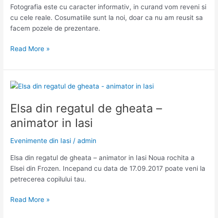
Fotografia este cu caracter informativ, in curand vom reveni si
cu cele reale. Cosumatiile sunt la noi, doar ca nu am reusit sa
facem pozele de prezentare.
Motanul
Read More »
Noir
si
Buburuza
animatori
in
Elsa din regatul de gheata –
Iasi
animator in Iasi
Evenimente din Iasi
/
admin
Elsa din regatul de gheata – animator in Iasi Noua rochita a
Elsei din Frozen. Incepand cu data de 17.09.2017 poate veni la
petrecerea copilului tau.
Elsa
Read More »
din