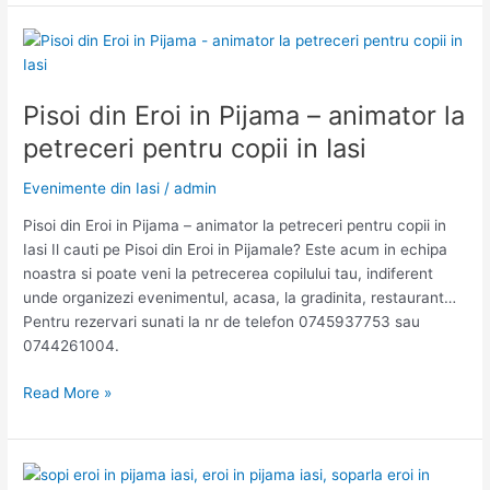
regatul
de
gheata
–
animator
Pisoi din Eroi in Pijama – animator la
in
petreceri pentru copii in Iasi
Iasi
Evenimente din Iasi
/
admin
Pisoi din Eroi in Pijama – animator la petreceri pentru copii in
Iasi Il cauti pe Pisoi din Eroi in Pijamale? Este acum in echipa
noastra si poate veni la petrecerea copilului tau, indiferent
unde organizezi evenimentul, acasa, la gradinita, restaurant…
Pentru rezervari sunati la nr de telefon 0745937753 sau
0744261004.
Pisoi
Read More »
din
Eroi
in
Pijama