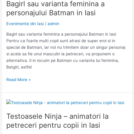
Bagirl sau varianta feminina a
pentru
personajului Batman in Iasi
copii
in
Evenimente din Iasi
/
admin
Iasi
Bagirl sau varianta feminina a personajului Batman in Iasi
Pentru ca foarte multi copii sunt atrasi de super eroi si in
special de Batman, iar noi nu trimitem doar un singur personaj
si acela sa fie unul masculin la petreceri, va propunem o
alternativa. Il in locuim pe Batman cu varianta lui feminina,
Batgirl, astfel
Bagirl
Read More »
sau
varianta
feminina
a
personajului
Testoasele Ninja – animatori la
Batman
petreceri pentru copii in Iasi
in
Iasi