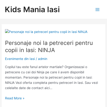
Skip
Kids Mania Iasi
to
Main
content
Men
Personaje noi la petreceri pentru
copii in Iasi: NINJA
Evenimente din Iasi
/
admin
Copilul tau este fanul artelor martiale? Organizeazai o
petrecere cu cei doi Ninja pe care ii avem disponibil
momentan. Personaje noi la petreceri pentru copii in Iasi:
NINJA Vezi oferta completa pentru petreceri in Iasi. Sau vezi
celelalte date de contact aici…
Personaje
Read More »
noi