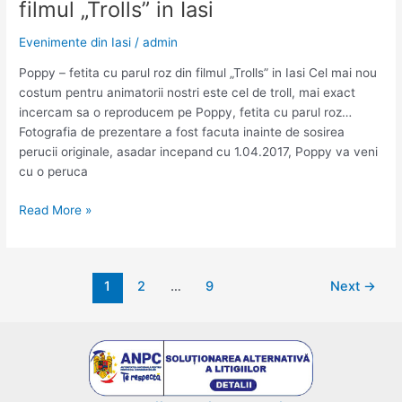
filmul „Trolls” in Iasi
animator
la
Evenimente din Iasi
/
admin
petreceri
in
Poppy – fetita cu parul roz din filmul „Trolls” in Iasi Cel mai nou
Iasi
costum pentru animatorii nostri este cel de troll, mai exact
incercam sa o reproducem pe Poppy, fetita cu parul roz…
Fotografia de prezentare a fost facuta inainte de sosirea
perucii originale, asadar incepand cu 1.04.2017, Poppy va veni
cu o peruca
Poppy
Read More »
–
fetita
cu
Post
1
2
…
9
Next
→
parul
pagination
roz
din
filmul
„Trolls”
in