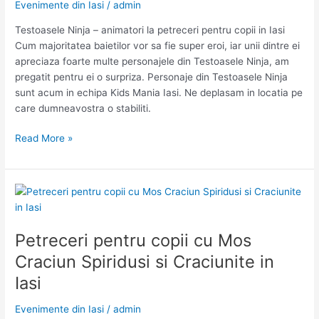
Evenimente din Iasi
/
admin
Testoasele Ninja – animatori la petreceri pentru copii in Iasi
Cum majoritatea baietilor vor sa fie super eroi, iar unii dintre ei
apreciaza foarte multe personajele din Testoasele Ninja, am
pregatit pentru ei o surpriza. Personaje din Testoasele Ninja
sunt acum in echipa Kids Mania Iasi. Ne deplasam in locatia pe
care dumneavostra o stabiliti.
Testoasele
Read More »
Ninja
–
animatori
la
petreceri
pentru
Petreceri pentru copii cu Mos
copii
Craciun Spiridusi si Craciunite in
in
Iasi
Iasi
Evenimente din Iasi
/
admin