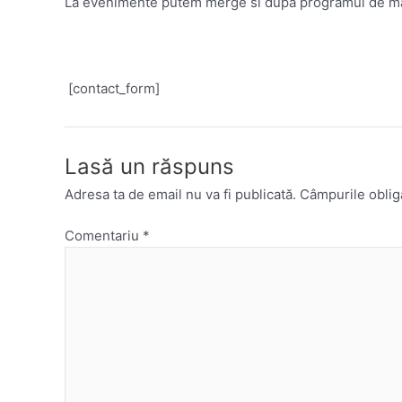
La evenimente putem merge si dupa programul de ma
[contact_form]
Lasă un răspuns
Adresa ta de email nu va fi publicată.
Câmpurile oblig
Comentariu
*