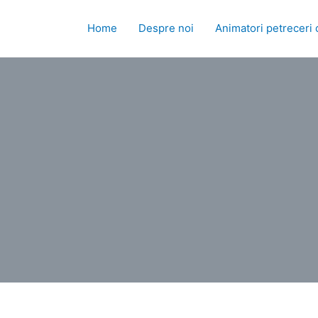
Skip
to
Home
Despre noi
Animatori petreceri 
content