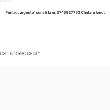
i sus!
Pentru „urgente” sunati la nr. 0745937753 Chelaru Ionut
atorii sunt marcate cu
*