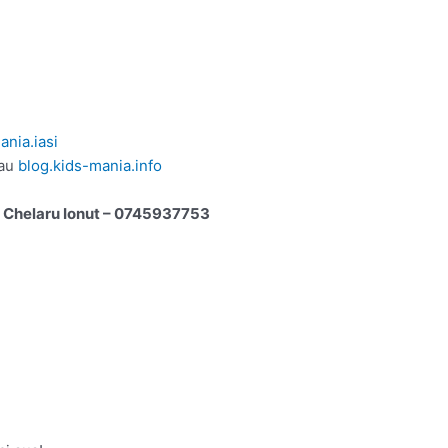
nia.iasi
au
blog.kids-mania.info
u
Chelaru Ionut – 0745937753