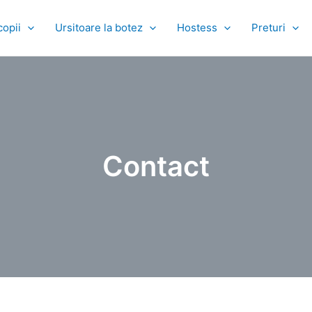
copii
Ursitoare la botez
Hostess
Preturi
Contact