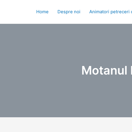
Skip
to
Home
Despre noi
Animatori petreceri 
content
Motanul N