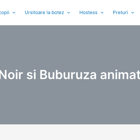
copii
Ursitoare la botez
Hostess
Preturi
oir si Buburuza animato