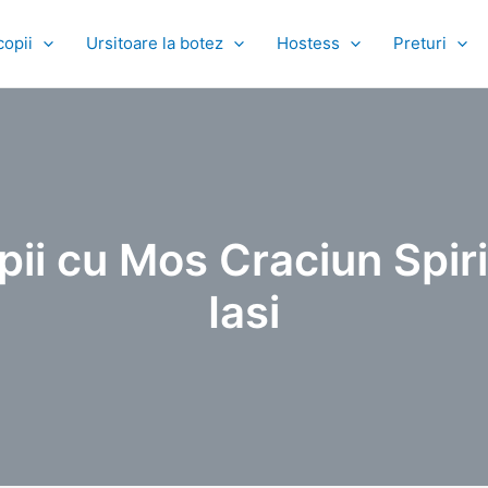
copii
Ursitoare la botez
Hostess
Preturi
ii cu Mos Craciun Spiri
Iasi