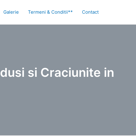
Galerie
Termeni & Conditii**
Contact
dusi si Craciunite in