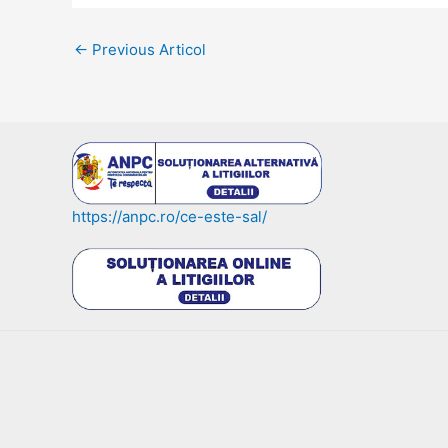
Post
←
Previous Articol
navigation
https://anpc.ro/ce-este-sal/