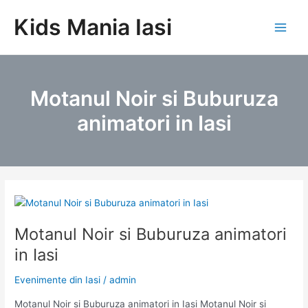
Skip
Kids Mania Iasi
to
Main
content
Men
Motanul Noir si Buburuza
animatori in Iasi
Motanul Noir si Buburuza animatori
in Iasi
Evenimente din Iasi
/
admin
Motanul Noir si Buburuza animatori in Iasi Motanul Noir si