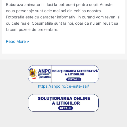
Buburuza animatori in Iasi la petreceri pentru copii. Aceste
doua personaje sunt cele mai noi din echipa noastra.
Fotografia este cu caracter informativ, in curand vom reveni si
cu cele reale. Cosumatiile sunt la noi, doar ca nu am reusit sa
facem pozele de prezentare.
Motanul
Read More »
Noir
si
Buburuza
animatori
in
Iasi
https://anpc.ro/ce-este-sal/