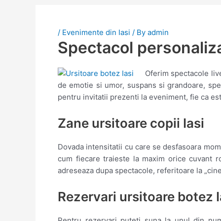
/
Evenimente din Iasi
/ By
admin
Spectacol personalizat
Oferim spectacole liv
de emotie si umor, suspans si grandoare, spe
pentru invitatii prezenti la eveniment, fie ca 
Zane ursitoare copii Iasi
Dovada intensitatii cu care se desfasoara moment
cum fiecare traieste la maxim orice cuvant ro
adreseaza dupa spectacole, referitoare la „cin
Rezervari ursitoare botez I
Pentru rezervari puteti suna la unul din n