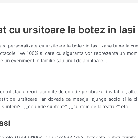
 cu ursitoare la botez in Iasi
e si personalizate cu ursitoare la botez in Iasi, zane bune la 
ctacole live 100% si care cu siguranta vor reprezenta un mom
este un eveniment in familie sau unul de amploare…
ul stau uneori lacrimile de emotie pe obrazul invitatilor, alteo
stit de ursitoare, iar dovada ca mesajul ajunge acolo si la ci
e suntem? „, „de unde suntem?” , „suntem de la teatru?” etc…
asi
umerele 0744261004 sau 0745937753, totodata puteti trimite 