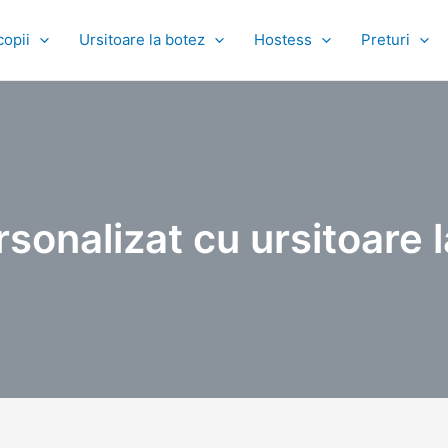
copii
Ursitoare la botez
Hostess
Preturi
sonalizat cu ursitoare la