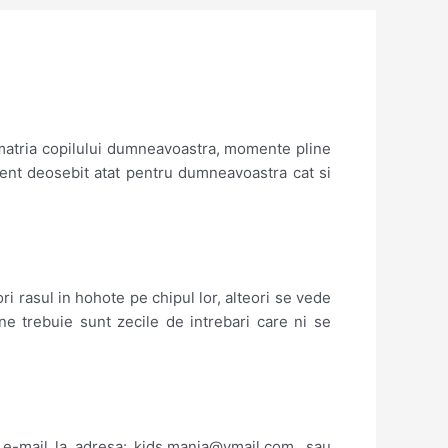
cumatria copilului dumneavoastra, momente pline
ent deosebit atat pentru dumneavoastra cat si
ri rasul in hohote pe chipul lor, alteori se vede
ne trebuie sunt zecile de intrebari care ni se
e-mail la adresa: kids.mania@ymail.com, sau