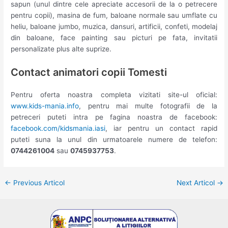
sapun (unul dintre cele apreciate accesorii de la o petrecere
pentru copii), masina de fum, baloane normale sau umflate cu
heliu, baloane jumbo, muzica, dansuri, artificii, confeti, modelaj
din baloane, face painting sau picturi pe fata, invitatii
personalizate plus alte suprize.
Contact animatori copii Tomesti
Pentru oferta noastra completa vizitati site-ul oficial:
www.kids-mania.info
, pentru mai multe fotografii de la
petreceri puteti intra pe fagina noastra de facebook:
facebook.com/kidsmania.iasi
, iar pentru un contact rapid
puteti suna la unul din urmatoarele numere de telefon:
0744261004
sau
0745937753
.
Post
←
Previous Articol
Next Articol
→
navigation