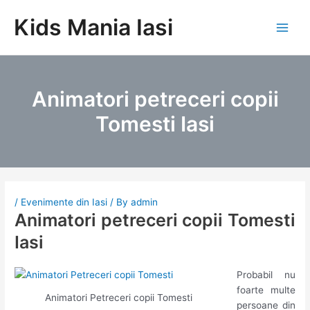
Skip
Kids Mania Iasi
to
Main
content
Men
Animatori petreceri copii
Tomesti Iasi
/
Evenimente din Iasi
/ By
admin
Animatori petreceri copii Tomesti
Iasi
Probabil nu
foarte multe
Animatori Petreceri copii Tomesti
persoane din