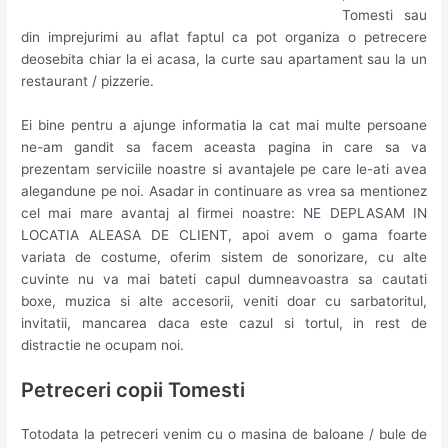
Tomesti sau
din imprejurimi au aflat faptul ca pot organiza o petrecere
deosebita chiar la ei acasa, la curte sau apartament sau la un
restaurant / pizzerie.
Ei bine pentru a ajunge informatia la cat mai multe persoane
ne-am gandit sa facem aceasta pagina in care sa va
prezentam serviciile noastre si avantajele pe care le-ati avea
alegandune pe noi. Asadar in continuare as vrea sa mentionez
cel mai mare avantaj al firmei noastre: NE DEPLASAM IN
LOCATIA ALEASA DE CLIENT, apoi avem o gama foarte
variata de costume, oferim sistem de sonorizare, cu alte
cuvinte nu va mai bateti capul dumneavoastra sa cautati
boxe, muzica si alte accesorii, veniti doar cu sarbatoritul,
invitatii, mancarea daca este cazul si tortul, in rest de
distractie ne ocupam noi.
Petreceri copii Tomesti
Totodata la petreceri venim cu o masina de baloane / bule de