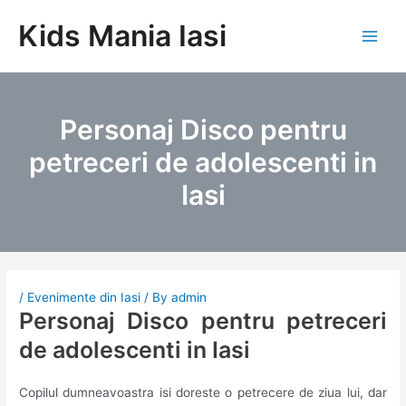
Skip
Kids Mania Iasi
to
Main
content
Men
Personaj Disco pentru
petreceri de adolescenti in
Iasi
/
Evenimente din Iasi
/ By
admin
Personaj Disco pentru petreceri
de adolescenti in Iasi
Copilul dumneavoastra isi doreste o petrecere de ziua lui, dar