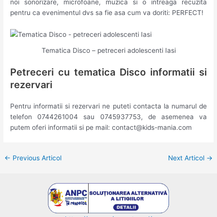
noi sonorizare, microfoane, muzica si o intreaga recuzita
pentru ca evenimentul dvs sa fie asa cum va doriti: PERFECT!
Tematica Disco – petreceri adolescenti Iasi
Petreceri cu tematica Disco informatii si
rezervari
Pentru informatii si rezervari ne puteti contacta la numarul de
telefon 0744261004 sau 0745937753, de asemenea va
putem oferi informatii si pe mail: contact@kids-mania.com
Post
←
Previous Articol
Next Articol
→
navigation