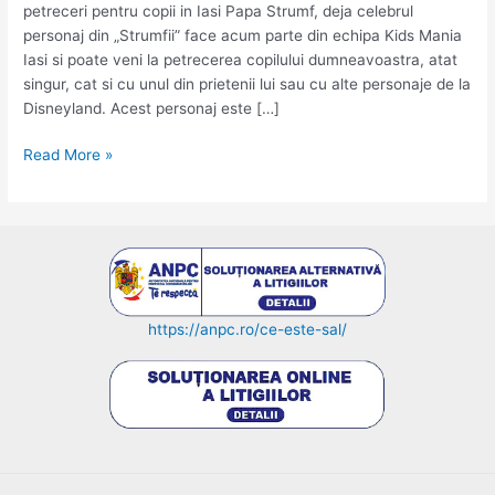
petreceri pentru copii in Iasi Papa Strumf, deja celebrul
personaj din „Strumfii” face acum parte din echipa Kids Mania
Iasi si poate veni la petrecerea copilului dumneavoastra, atat
singur, cat si cu unul din prietenii lui sau cu alte personaje de la
Disneyland. Acest personaj este […]
Papa
Read More »
Strumf
–
celebrul
personaj
din
„Strumfii”
personaj
https://anpc.ro/ce-este-sal/
la
petreceri
pentru
copii
in
Iasi