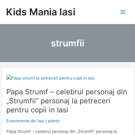
Skip
Kids Mania Iasi
to
Main
content
Men
strumfii
Papa Strumf – celebrul personaj din
„Strumfii” personaj la petreceri
pentru copii in Iasi
Evenimente din Iasi
/
admin
Papa Strumf – celebrul personaj din „Strumfii” personaj la