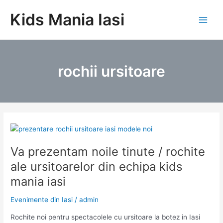
Skip
Kids Mania Iasi
to
Main
content
Men
rochii ursitoare
Va prezentam noile tinute / rochite
ale ursitoarelor din echipa kids
mania iasi
Evenimente din Iasi
/
admin
Rochite noi pentru spectacolele cu ursitoare la botez in Iasi