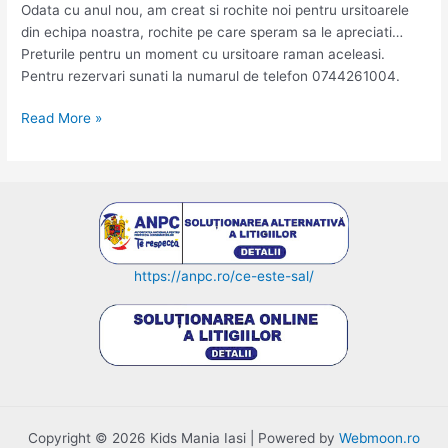
Odata cu anul nou, am creat si rochite noi pentru ursitoarele
din echipa noastra, rochite pe care speram sa le apreciati…
Preturile pentru un moment cu ursitoare raman aceleasi.
Pentru rezervari sunati la numarul de telefon 0744261004.
Va
Read More »
prezentam
noile
tinute
/
rochite
ale
ursitoarelor
https://anpc.ro/ce-este-sal/
din
echipa
kids
mania
iasi
Copyright © 2026 Kids Mania Iasi | Powered by
Webmoon.ro