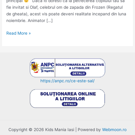
principal
Daca iti doresti ca la petrecerea copilului tau sa
fie invitat si Olaf, celebrul om de zapada din Frozen (Regatul
de gheata), acest vis poate deveni realitate incepand din luna
noiembrie. Animator […]
Olaf
Read More »
personajul
din
Frozen
–
mascota
la
petreceri
https://anpc.ro/ce-este-sal/
in
Iasi
Copyright © 2026 Kids Mania Iasi | Powered by
Webmoon.ro