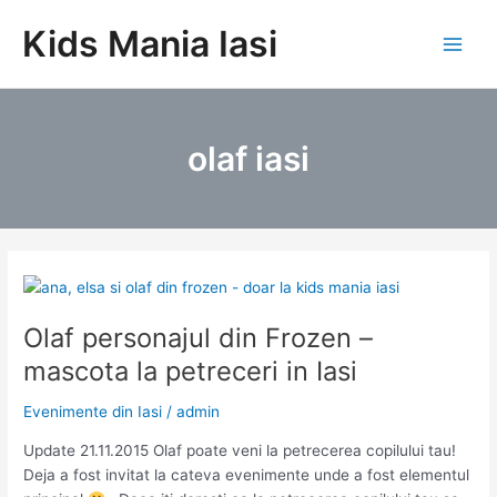
Skip
Kids Mania Iasi
to
Main
content
Men
olaf iasi
Olaf personajul din Frozen –
mascota la petreceri in Iasi
Evenimente din Iasi
/
admin
Update 21.11.2015 Olaf poate veni la petrecerea copilului tau!
Deja a fost invitat la cateva evenimente unde a fost elementul