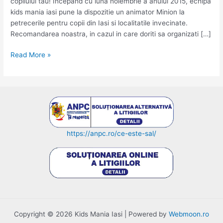
copilului tau! Incepand cu luna noiembrie a anului 2015, echipa
kids mania iasi pune la dispozitie un animator Minion la
petrecerile pentru copii din Iasi si localitatile invecinate.
Recomandarea noastra, in cazul in care doriti sa organizati […]
Animator
Read More »
Minion
–
petreceri
pentru
copii
Iasi
https://anpc.ro/ce-este-sal/
Copyright © 2026 Kids Mania Iasi | Powered by
Webmoon.ro