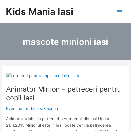
Skip
Kids Mania Iasi
to
Main
content
Men
mascote minioni iasi
Animator Minion – petreceri pentru
copii Iasi
Evenimente din Iasi
/
admin
Animator Minion la petreceri pentru copii din Iasi Update
21.11.2015 Minionul este in Iasi, poate veni la petrecerea