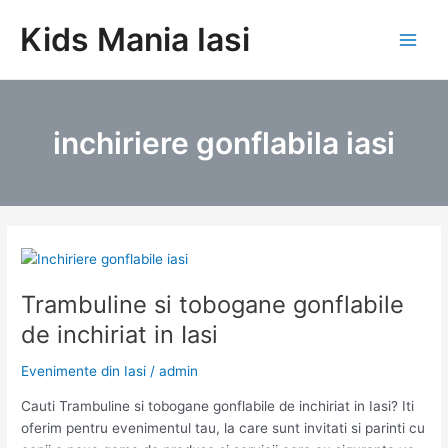
Skip
Kids Mania Iasi
to
Main
content
Men
inchiriere gonflabila iasi
Trambuline si tobogane gonflabile
de inchiriat in Iasi
Evenimente din Iasi
/
admin
Cauti Trambuline si tobogane gonflabile de inchiriat in Iasi? Iti
oferim pentru evenimentul tau, la care sunt invitati si parinti cu