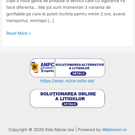
copii o noua gama de produse si servicii care cu siguranta va
face diferenta… Mai jos sunt momentan 3 varianta de
gonflabile pe care le puteti inchiria pentru minim 2 ore, avand
transportul, montajul […]
Trambuline
Read More »
si
tobogane
gonflabile
de
inchiriat
in
Iasi
https://anpc.ro/ce-este-sal/
Copyright © 2026 Kids Mania Iasi | Powered by
Webmoon.ro