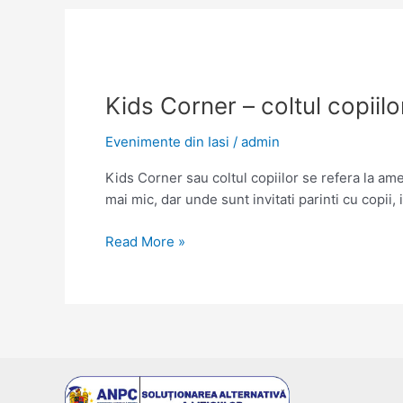
Kids Corner – coltul copiilo
Evenimente din Iasi
/
admin
Kids Corner sau coltul copiilor se refera la ame
mai mic, dar unde sunt invitati parinti cu copii, i
Kids
Read More »
Corner
–
coltul
copiilor
amenajat
in
locatia