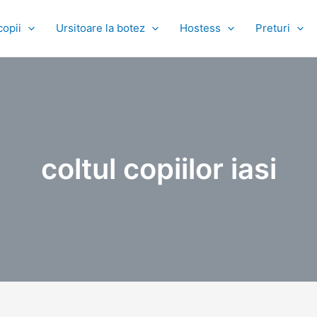
copii
Ursitoare la botez
Hostess
Preturi
coltul copiilor iasi