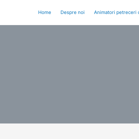
Skip
to
Home
Despre noi
Animatori petreceri 
content