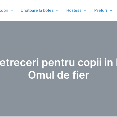
copii
Ursitoare la botez
Hostess
Preturi
etreceri pentru copii in 
Omul de fier