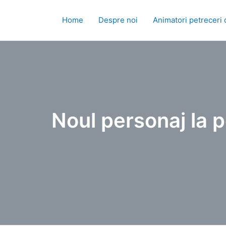
Skip
to
Home
Despre noi
Animatori petreceri 
content
Noul personaj la p