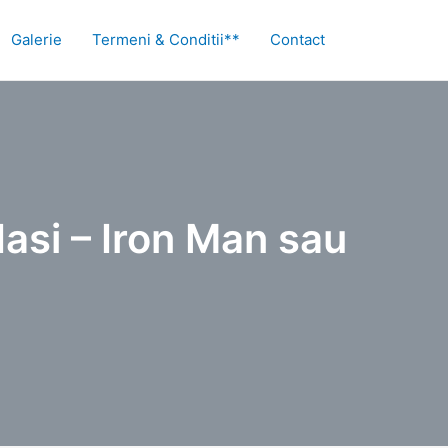
Galerie
Termeni & Conditii**
Contact
Iasi – Iron Man sau