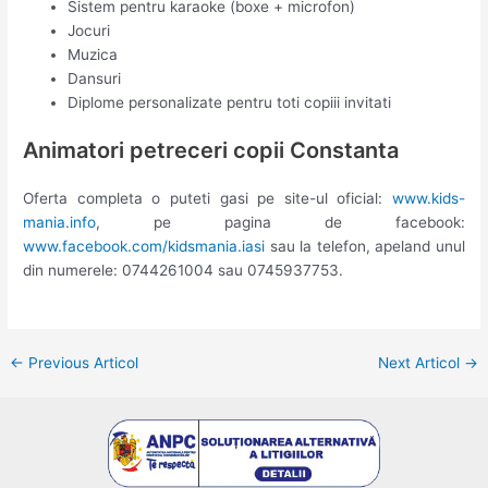
Sistem pentru karaoke (boxe + microfon)
Jocuri
Muzica
Dansuri
Diplome personalizate pentru toti copiii invitati
Animatori petreceri copii Constanta
Oferta completa o puteti gasi pe site-ul oficial:
www.kids-
mania.info
, pe pagina de facebook:
www.facebook.com/kidsmania.iasi
sau la telefon, apeland unul
din numerele: 0744261004 sau 0745937753.
Post
←
Previous Articol
Next Articol
→
navigation