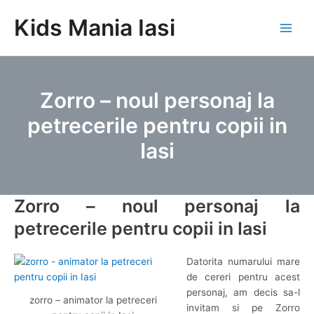
Skip
Kids Mania Iasi
to
Main
content
Men
Zorro – noul personaj la
petrecerile pentru copii in
Iasi
Zorro – noul personaj la
petrecerile pentru copii in Iasi
Datorita numarului mare
de cereri pentru acest
personaj, am decis sa-l
zorro – animator la petreceri
invitam si pe Zorro