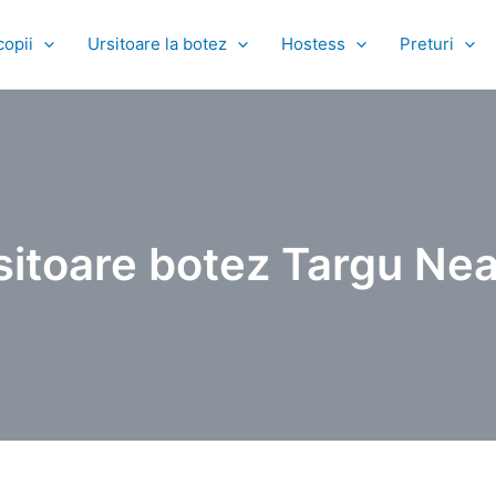
copii
Ursitoare la botez
Hostess
Preturi
sitoare botez Targu Ne