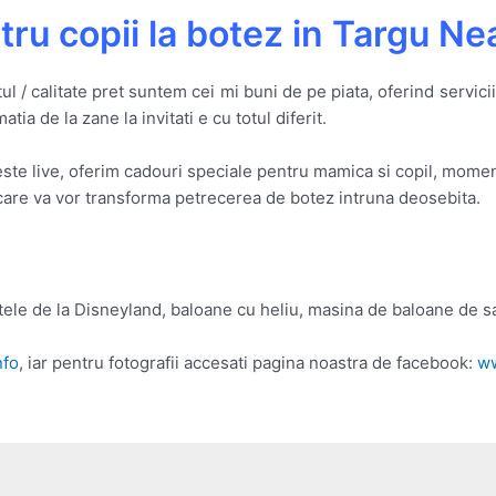
ru copii la botez in Targu N
ul / calitate pret suntem cei mi buni de pe piata, oferind servici
a de la zane la invitati e cu totul diferit.
este live, oferim cadouri speciale pentru mamica si copil, mom
 care va vor transforma petrecerea de botez intruna deosebita.
otele de la Disneyland, baloane cu heliu, masina de baloane de sa
nfo
, iar pentru fotografii accesati pagina noastra de facebook:
ww