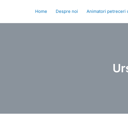
Skip
to
Home
Despre noi
Animatori petreceri 
content
Ur