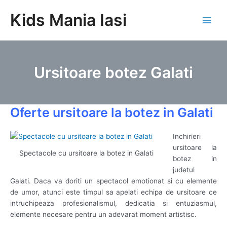
Skip
Kids Mania Iasi
to
Main
content
Men
Ursitoare botez Galati
Oferte ursitoare la botez in Galati
Inchirieri
ursitoare la
Spectacole cu ursitoare la botez in Galati
botez in
judetul
Galati. Daca va doriti un spectacol emotionat si cu elemente
de umor, atunci este timpul sa apelati echipa de ursitoare ce
intruchipeaza profesionalismul, dedicatia si entuziasmul,
elemente necesare pentru un adevarat moment artistisc.