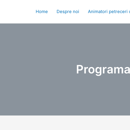
Skip
to
Home
Despre noi
Animatori petreceri 
content
Programar