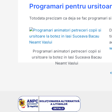
Programari pentru ursitoare
Totodata precizam ca deja se fac programari si p
D
t
a
w
Programari animatori petreceri copii si
ursitoare la botez in Iasi Suceava Bacau
Neamt Vaslui
P
n