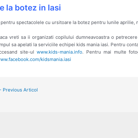
 la botez in Iasi
entru spectacolele cu ursitoare la botez pentru lunile aprilie, m
aca vreti sa ii organizati copilului dumneavoastra o petrecer
impul sa apelati la serviciile echipei kids mania iasi. Pentru co
ccesand site-ul
www.kids-mania.info
. Pentru mai multe fotog
ww.facebook.com/kidsmania.iasi
ost
←
Previous Articol
avigation