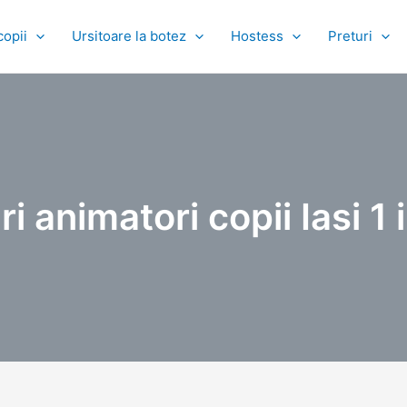
copii
Ursitoare la botez
Hostess
Preturi
i animatori copii Iasi 1 