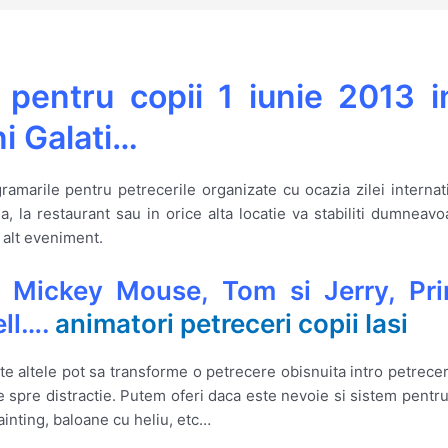
 pentru copii 1 iunie 2013 i
i Galati…
marile pentru petrecerile organizate cu ocazia zilei internati
a, la restaurant sau in orice alta locatie va stabiliti dumneav
 alt eveniment.
 Mickey Mouse, Tom si Jerry, Pri
ell….
animatori petreceri copii Iasi
 altele pot sa transforme o petrecere obisnuita intro petrecere
rage spre distractie. Putem oferi daca este nevoie si sistem pen
inting, baloane cu heliu, etc…