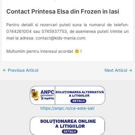
Contact Printesa Elsa din Frozen in Iasi
Pentru detalii si rezervari puteti suna la numarul de telefon:
0744261004 sau 0745937753, de asemenea puteti trimite un
mail la adresa: contact@kids-mania.com.
Multumim pentru interesul acordat
!
Post
←
Previous Articol
Next Articol
→
navigation
https://anpc.ro/ce-este-sal/