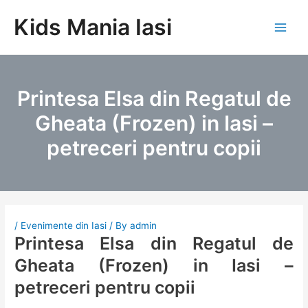
Skip
Kids Mania Iasi
to
Main
content
Men
Printesa Elsa din Regatul de
Gheata (Frozen) in Iasi –
petreceri pentru copii
/
Evenimente din Iasi
/ By
admin
Printesa Elsa din Regatul de
Gheata (Frozen) in Iasi –
petreceri pentru copii