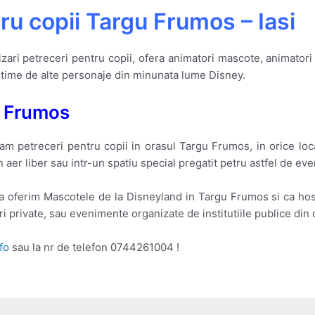
ru copii Targu Frumos – Iasi
izari petreceri pentru copii, ofera animatori mascote, animatori 
ltime de alte personaje din minunata lume Disney.
u Frumos
am petreceri pentru copii in orasul Targu Frumos, in orice loca
n aer liber sau intr-un spatiu special pregatit petru astfel de ev
a oferim Mascotele de la Disneyland in Targu Frumos si ca hos
ri private, sau evenimente organizate de institutiile publice di
fo
sau la nr de telefon 0744261004 !