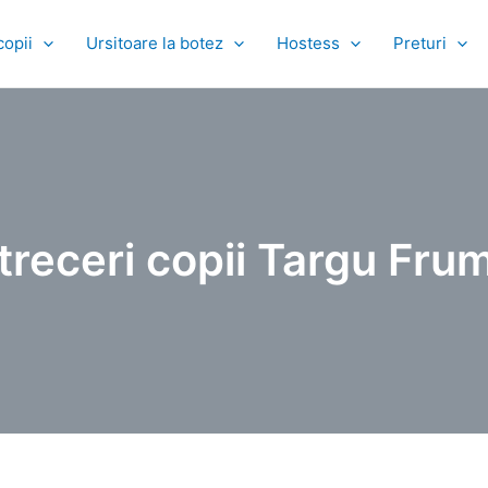
copii
Ursitoare la botez
Hostess
Preturi
treceri copii Targu Fru