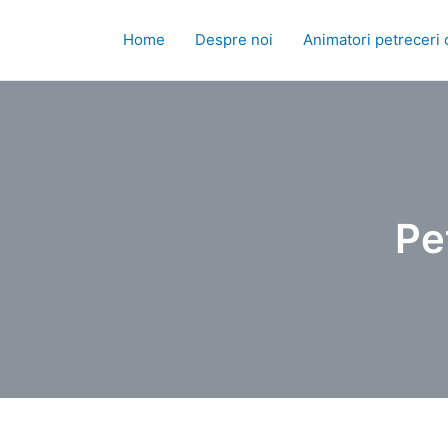
Skip
to
Home
Despre noi
Animatori petreceri 
content
Pe