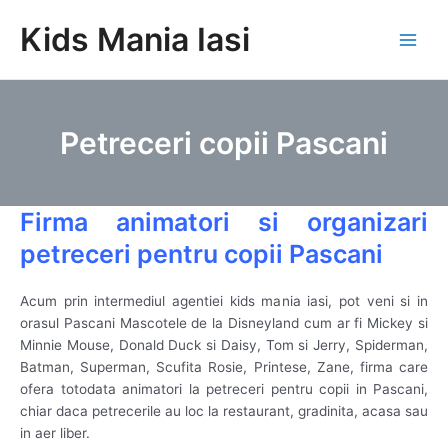
Skip
Kids Mania Iasi
to
Main
content
Men
Petreceri copii Pascani
Firma animatori si organizari
petreceri pentru copii Pascani
Acum prin intermediul agentiei kids mania iasi, pot veni si in
orasul Pascani Mascotele de la Disneyland cum ar fi Mickey si
Minnie Mouse, Donald Duck si Daisy, Tom si Jerry, Spiderman,
Batman, Superman, Scufita Rosie, Printese, Zane, firma care
ofera totodata animatori la petreceri pentru copii in Pascani,
chiar daca petrecerile au loc la restaurant, gradinita, acasa sau
in aer liber.