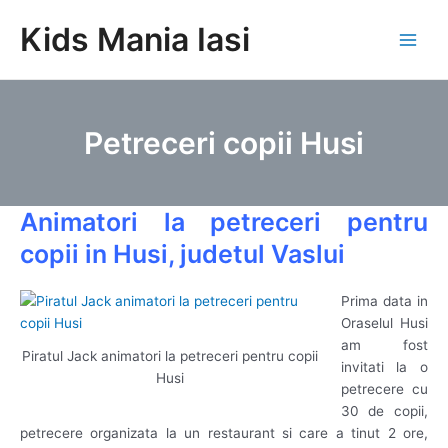
Skip
Kids Mania Iasi
to
Main
content
Men
Petreceri copii Husi
Animatori la petreceri pentru
copii in Husi, judetul Vaslui
Prima data in
Oraselul Husi
am fost
Piratul Jack animatori la petreceri pentru copii
invitati la o
Husi
petrecere cu
30 de copii,
petrecere organizata la un restaurant si care a tinut 2 ore,