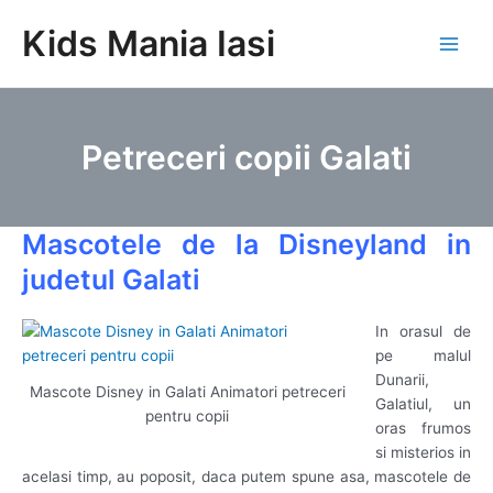
Skip
Kids Mania Iasi
to
Main
content
Men
Petreceri copii Galati
Mascotele de la Disneyland in
judetul Galati
In orasul de
pe malul
Dunarii,
Mascote Disney in Galati Animatori petreceri
Galatiul, un
pentru copii
oras frumos
si misterios in
acelasi timp, au poposit, daca putem spune asa, mascotele de