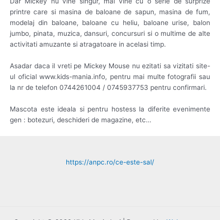
Dar Mickey nu vine singur, mai vine cu o serie de surprize
printre care si masina de baloane de sapun, masina de fum,
modelaj din baloane, baloane cu heliu, baloane urise, balon
jumbo, pinata, muzica, dansuri, concursuri si o multime de alte
activitati amuzante si atragatoare in acelasi timp.
Asadar daca il vreti pe Mickey Mouse nu ezitati sa vizitati site-
ul oficial www.kids-mania.info, pentru mai multe fotografii sau
la nr de telefon 0744261004 / 0745937753 pentru confirmari.
Mascota este ideala si pentru hostess la diferite evenimente
gen : botezuri, deschideri de magazine, etc…
https://anpc.ro/ce-este-sal/