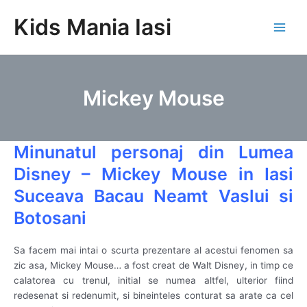
Skip
Kids Mania Iasi
to
Main
content
Men
Mickey Mouse
Minunatul personaj din Lumea
Disney – Mickey Mouse in Iasi
Suceava Bacau Neamt Vaslui si
Botosani
Sa facem mai intai o scurta prezentare al acestui fenomen sa
zic asa, Mickey Mouse… a fost creat de Walt Disney, in timp ce
calatorea cu trenul, initial se numea altfel, ulterior fiind
redesenat si redenumit, si bineinteles conturat sa arate ca cel