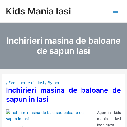
Skip
Kids Mania Iasi
to
Main
content
Men
Inchirieri masina de baloane
de sapun Iasi
/
Evenimente din Iasi
/ By
admin
Inchirieri masina de baloane de
sapun in Iasi
Agentia kids
mania iasi
inchiriaza