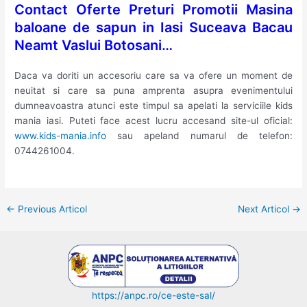
Contact Oferte Preturi Promotii Masina
baloane de sapun in Iasi Suceava Bacau
Neamt Vaslui Botosani…
Daca va doriti un accesoriu care sa va ofere un moment de
neuitat si care sa puna amprenta asupra evenimentului
dumneavoastra atunci este timpul sa apelati la serviciile kids
mania iasi. Puteti face acest lucru accesand site-ul oficial:
www.kids-mania.info
sau apeland numarul de telefon:
0744261004.
Post
←
Previous Articol
Next Articol
→
navigation
https://anpc.ro/ce-este-sal/