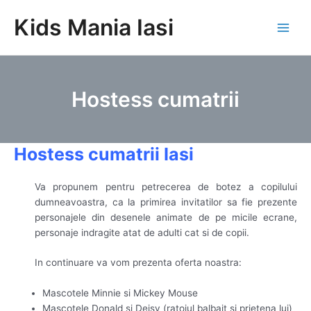
Skip
Kids Mania Iasi
to
Main
content
Men
Hostess cumatrii
Hostess cumatrii Iasi
Va propunem pentru petrecerea de botez a copilului
dumneavoastra, ca la primirea invitatilor sa fie prezente
personajele din desenele animate de pe micile ecrane,
personaje indragite atat de adulti cat si de copii.
In continuare va vom prezenta oferta noastra:
Mascotele Minnie si Mickey Mouse
Mascotele Donald si Deisy (ratoiul balbait si prietena lui)