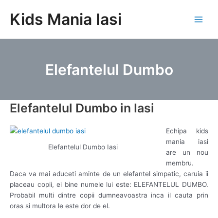
Skip
Kids Mania Iasi
to
Main
content
Men
Elefantelul Dumbo
Elefantelul Dumbo in Iasi
Echipa kids
mania iasi
Elefantelul Dumbo Iasi
are un nou
membru.
Daca va mai aduceti aminte de un elefantel simpatic, caruia ii
placeau copii, ei bine numele lui este: ELEFANTELUL DUMBO.
Probabil multi dintre copii dumneavoastra inca il cauta prin
oras si multora le este dor de el.